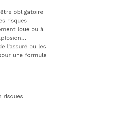
être obligatoire
es risques
gement loué ou à
explosion…
e l’assuré ou les
pour une formule
s risques