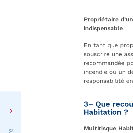
Propriétaire d’un
indispensable
En tant que propr
souscrire une as
recommandée pou
incendie ou un d
responsabilité e
3– Que recou
Habitation ?
Multirisque Habi