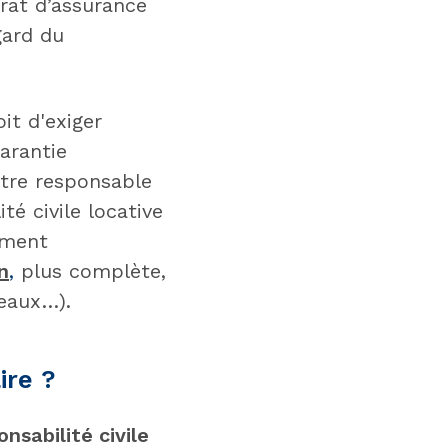
rat d’assurance
gard du
it d'exiger
arantie
tre responsable
té civile locative
ement
n
,
plus complète,
eaux…).
ire ?
nsabilité civile