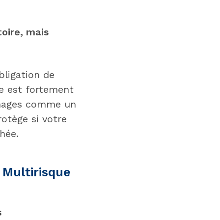
toire, mais
bligation de
e est fortement
mmages comme un
otège si votre
hée.
 Multirisque
s