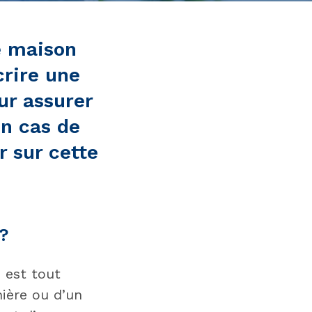
e maison
crire une
ur assurer
en cas de
r sur cette
 ?
n est tout
nière ou d’un