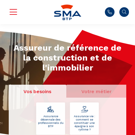
Assureur de référence de
la construction et de
l'immobilier
Vos besoins
Votre métier
Assurance
Assurance vie :
décennale des
comment se
professionnels du
constituer une
BTP
épargne à son
rythme ?