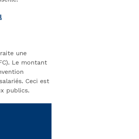
l
raite une
IFC). Le montant
nvention
alariés. Ceci est
x publics.