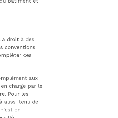
s du bâtiment et
 a droit à des
es conventions
ompléter ces
 complément aux
 en charge par le
re. Pour les
là aussi tenu de
 n'est en
seillé.