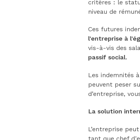
critères : le sta
niveau de rémunér
Ces futures inde
l'entreprise à l'é
vis-à-vis des sal
passif social
.
Les indemnités à 
peuvent peser sur
d’entreprise, vou
La solution
inter
L’entreprise peut
tant que chef d'e