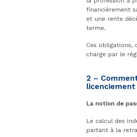
la profession a 
financièrement sa
et une rente décè
terme.
Ces obligations, 
charge par le rég
2 – Comment 
licenciement 
La notion de pass
Le calcul des in
partant à la retr