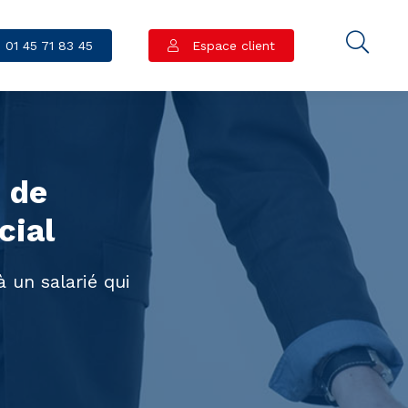
01 45 71 83 45
Espace client
 de
cial
 un salarié qui