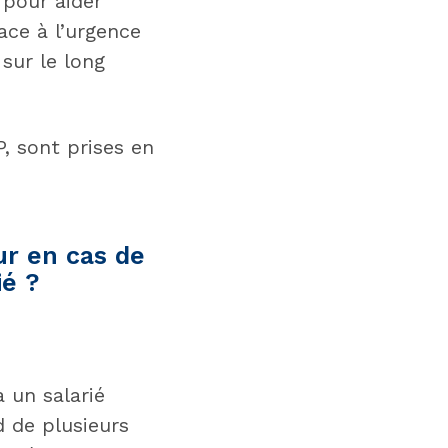
 pour aider
ace à l’urgence
sur le long
P, sont prises en
ur en cas de
ié ?
 un salarié
d de plusieurs