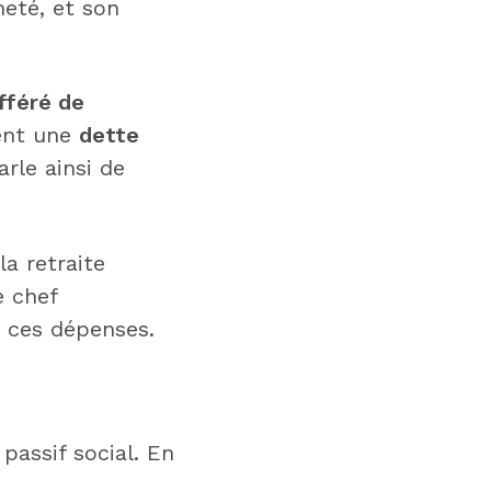
neté, et son
fféré de
tent une
dette
arle ainsi de
a retraite
e chef
à ces dépenses.
 passif social. En