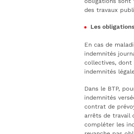
obligations sont 
des travaux publi
Les obligations
En cas de maladie
indemnités journa
collectives, don
indemnités légale
Dans le BTP, pour
indemnités versée
contrat de prévoy
arrêts de travail
compléter les ind
revanche pas obli