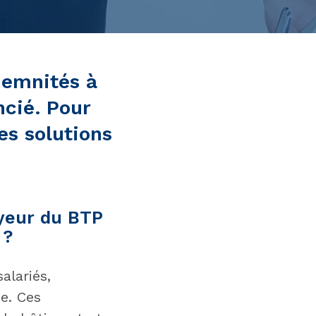
ndemnités à
ncié. Pour
es solutions
oyeur du BTP
 ?
alariés,
e. Ces