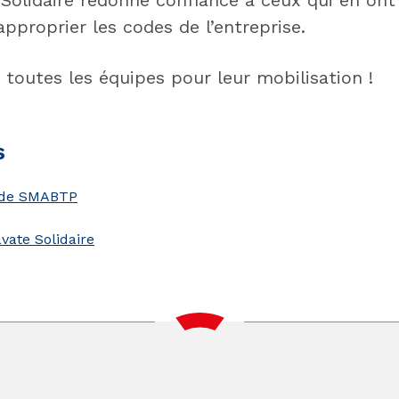
 Solidaire redonne confiance à ceux qui en ont
pproprier les codes de l’entreprise.
toutes les équipes pour leur mobilisation !
s
 de SMABTP
avate Solidaire