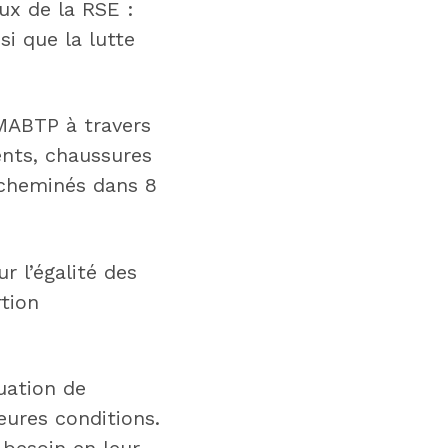
eux de la RSE :
si que la lutte
SMABTP à travers
ents, chaussures
acheminés dans 8
r l’égalité des
tion
uation de
eures conditions.