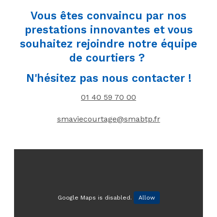
Vous êtes convaincu par nos
prestations innovantes et vous
souhaitez rejoindre notre équipe
de courtiers ?
N'hésitez pas nous contacter !
01 40 59 70 00
smaviecourtage@smabtp.fr
Google Maps is disabled.
Allow