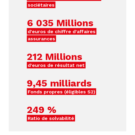
sociétaires
6 035
Millions
d'euros de chiffre d'affaires
assurances
212
Millions
d'euros de résultat net
9,45
milliards
Fonds propres (éligibles S2)
249
%
Ratio de solvabilité