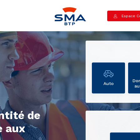
Espace Co
Do
Auto
au
ntité de
 aux