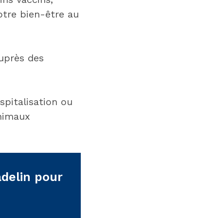
otre bien-être au
auprès des
spitalisation ou
animaux
adelin pour