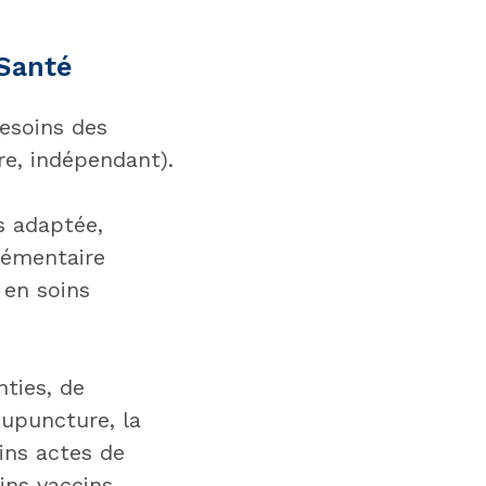
 Santé
esoins des
ire, indépendant).
s adaptée,
lémentaire
en soins
nties, de
cupuncture, la
ains actes de
ns vaccins,