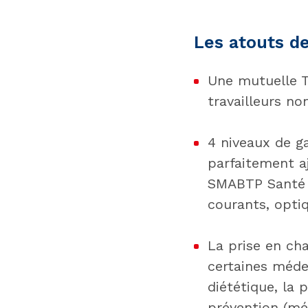
Les atouts d
Une mutuelle 
travailleurs no
4 niveaux de g
parfaitement a
SMABTP Santé P
courants, optiq
La prise en cha
certaines médec
diététique, la 
prévention (mé