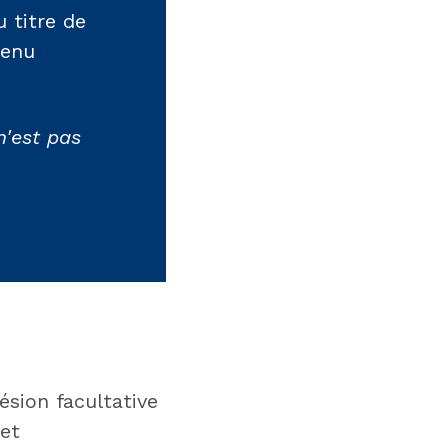
u titre de
venu
n'est pas
sion facultative
 et