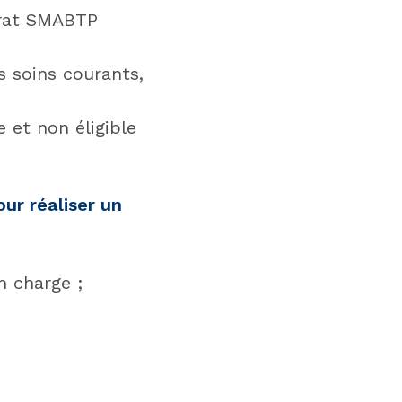
trat SMABTP
s soins courants,
 et non éligible
our réaliser un
n charge ;