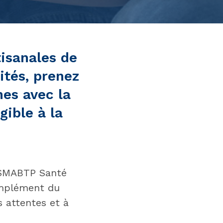
tisanales de
aités, prenez
hes avec la
ible à la
é SMABTP Santé
omplément du
s attentes et à