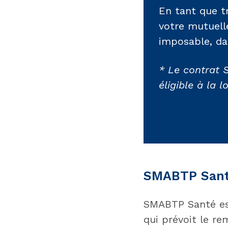
En tant que tr
votre mutuell
imposable, dan
* Le contrat 
éligible à la l
SMABTP San
SMABTP Santé est
qui prévoit le r