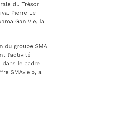
érale du Trésor
va. Pierre Le
upama Gan Vie, la
ein du groupe SMA
 l’activité
, dans le cadre
ffre SMAvie », a