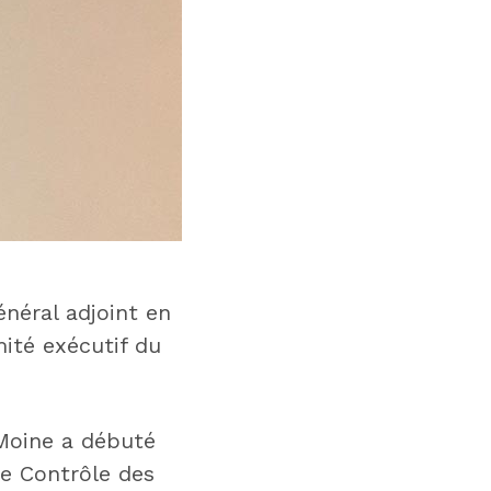
énéral adjoint en
mité exécutif du
 Moine a débuté
de Contrôle des