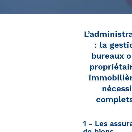
L’administra
: la gest
bureaux o
propriétai
immobilièr
nécessi
complets
1 - Les assur
de biens