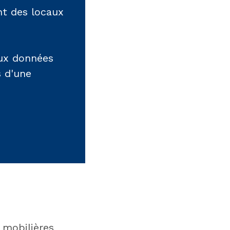
nt des locaux
aux données
s d'une
 mobilières