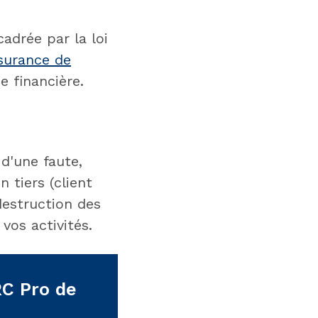
cadrée par la loi
surance de
e financière.
d'une faute,
 tiers (client
 destruction des
vos activités.
RC Pro de