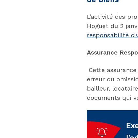
L’activité des pr
Hoguet du 2 janv
responsabilité ci
Assurance Respon
Cette assurance 
erreur ou omissi
bailleur, locatair
documents qui vou
Exe
l'a