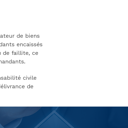
rateur de biens
dants encaissés
de faillite, ce
mandants.
abilité civile
délivrance de