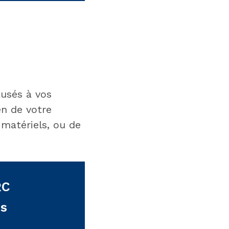
ausés à vos
en de votre
 matériels, ou de
RC
ns