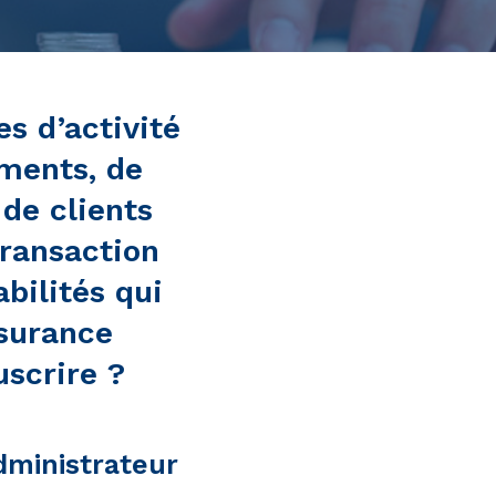
es d’activité
ements, de
de clients
transaction
bilités qui
ssurance
uscrire ?
administrateur