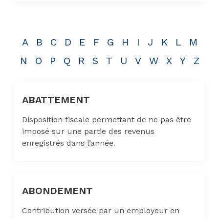
A
B
C
D
E
F
G
H
I
J
K
L
M
N
O
P
Q
R
S
T
U
V
W
X
Y
Z
ABATTEMENT
Disposition fiscale permettant de ne pas être
imposé sur une partie des revenus
enregistrés dans l’année.
ABONDEMENT
Contribution versée par un employeur en