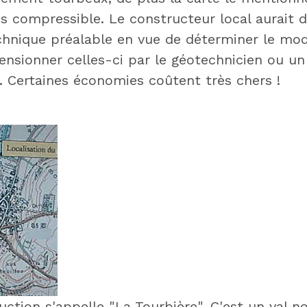
s compressible. Le constructeur local aurait d
hnique préalable en vue de déterminer le mo
ensionner celles-ci par le géotechnicien ou u
. Certaines économies coûtent très chers !
uction s'appelle "La Tourbière". C'est un val 