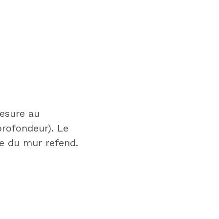
mesure au
rofondeur). Le
de du mur refend.