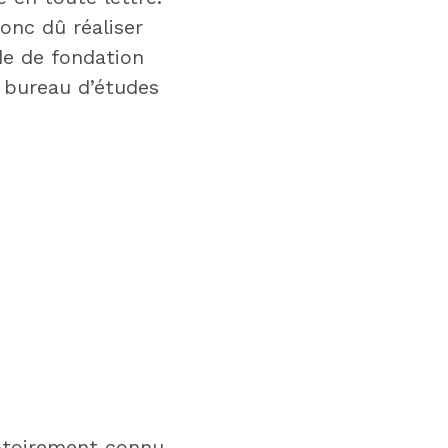
onc dû réaliser
de de fondation
n bureau d’études
notoirement connu