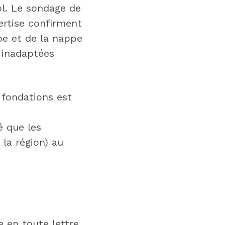
ol. Le sondage de
ertise confirment
be et de la nappe
s inadaptées
 fondations est
é que les
la région) au
 en toute lettre.