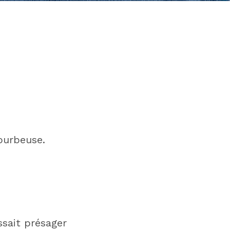
ourbeuse.
ssait présager