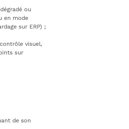
 dégradé ou
ou en mode
ardage sur ERP) ;
ontrôle visuel,
oints sur
nant de son