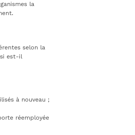
rganismes la
ment.
férentes selon la
i est-il
lisés à nouveau ;
e porte réemployée