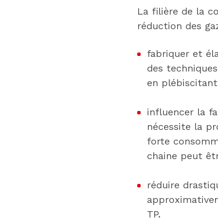
La filière de la 
réduction des gaz
fabriquer et él
des techniques
en plébiscitant
influencer la f
nécessite la pr
forte consomma
chaine peut êt
réduire drasti
approximativem
TP.