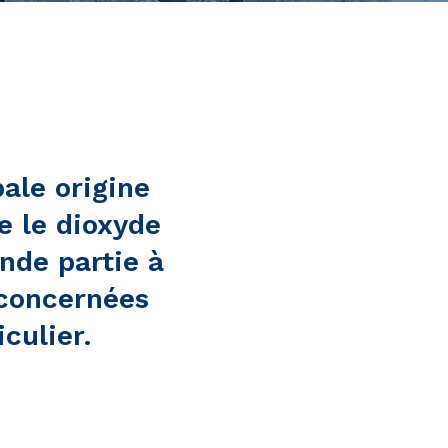
ale origine
e le dioxyde
nde partie à
 concernées
culier.