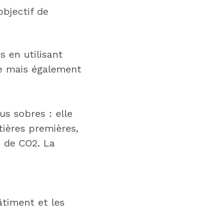
objectif de
s en utilisant
e mais également
us sobres : elle
tières premières,
é de CO2. La
timent et les