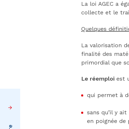
La loi AGEC a ég
collecte et le t
Quelques définit
La valorisation d
finalité des matér
primordial que s
Le réemploi
est 
qui permet à de
sans qu’il y ai
en poignée de p