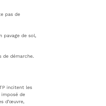
te pas de
n pavage de sol,
s de démarche.
TP incitent les
t imposé de
es d’œuvre,