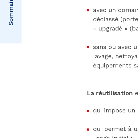
Sommaire
avec un domain
déclassé (port
« upgradé » (b
sans ou avec u
lavage, nettoy
équipements sa
La réutilisation
e
qui impose un u
qui permet à u