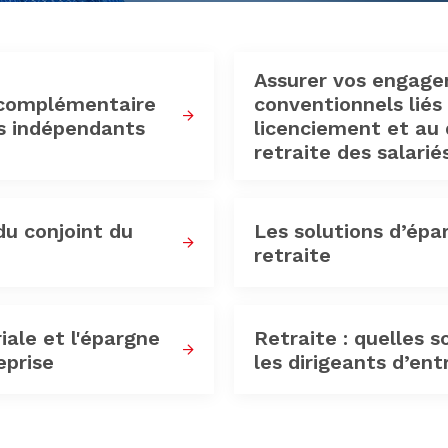
Assurer vos engag
 complémentaire
conventionnels liés
rs indépendants
licenciement et au 
retraite des salarié
du conjoint du
Les solutions d’épa
retraite
iale et l'épargne
Retraite : quelles s
eprise
les dirigeants d’ent