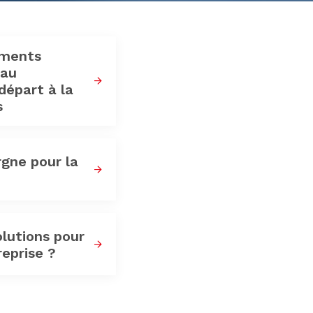
ements
 au
départ à la
s
rgne pour la
olutions pour
reprise ?