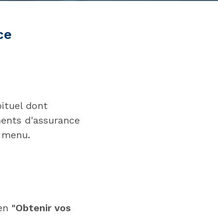
ce
bituel dont
ments d'assurance
 menu.
ien
"Obtenir vos