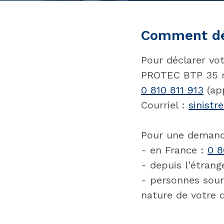
Comment déc
Pour déclarer vot
PROTEC BTP 35 ru
0 810 811 913
(app
Courriel :
sinist
Pour une demande
- en France :
0 8
- depuis l'étrang
- personnes sour
nature de votre