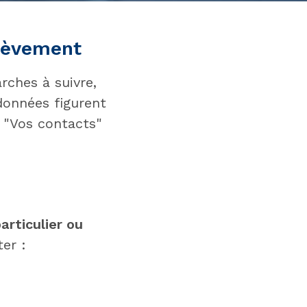
lèvement
rches à suivre,
données figurent
 "Vos contacts"
articulier ou
cter :