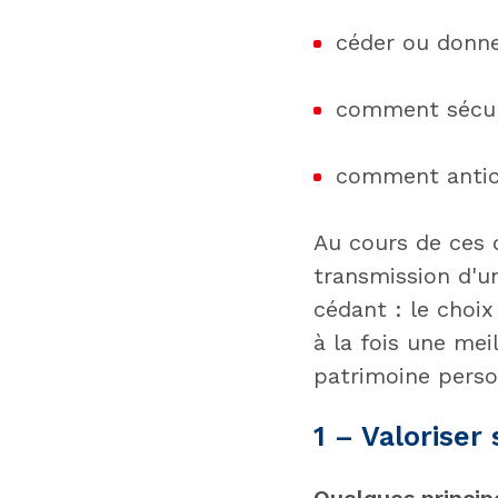
céder ou donne
comment sécuri
comment antici
Au cours de ces 
transmission d'un
cédant : le choi
à la fois une mei
patrimoine perso
1 – Valoriser
Quelques principe