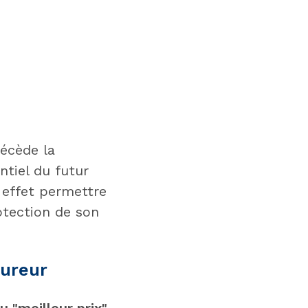
récède la
ntiel du futur
 effet permettre
rotection de son
sureur
u "meilleur prix"