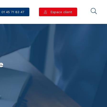
01 45 71 83 47
Espace client
e