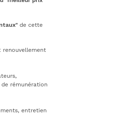
entaux"
de cette
et renouvellement
teurs,
, de rémunération
ements, entretien