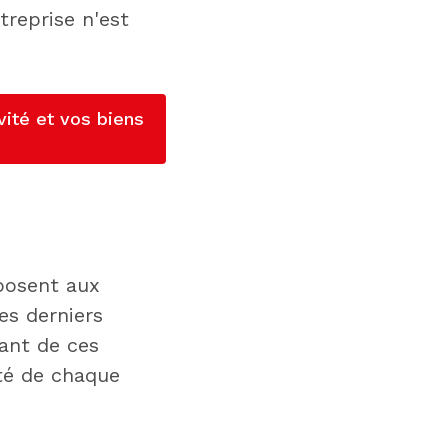
treprise n'est
vité et vos biens
mposent aux
es derniers
tant de ces
eté de chaque