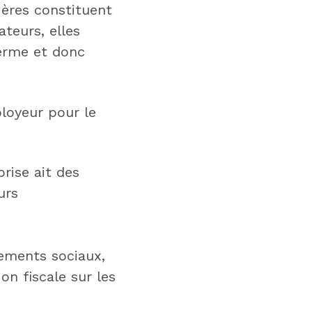
ières constituent
ateurs, elles
erme et donc
ployeur pour le
prise ait des
urs
ements sociaux,
on fiscale sur les