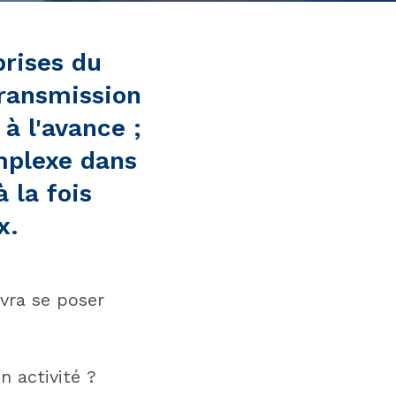
prises du
transmission
à l'avance ;
omplexe dans
 la fois
x.
evra se poser
 activité ?