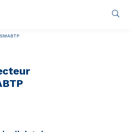
e SMABTP
ecteur
MABTP