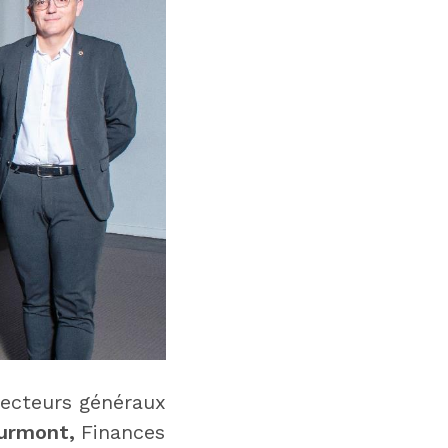
recteurs généraux
urmont,
Finances