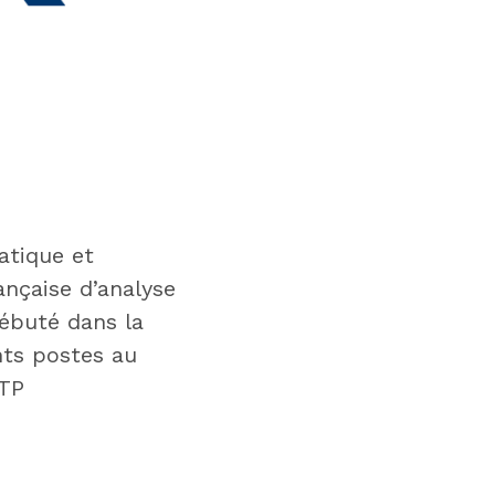
atique et
ançaise d’analyse
débuté dans la
ents postes au
BTP