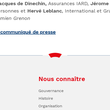
cques de Dinechin,
Assurances IARD,
Jérome d
ersonnes et
Hervé Leblanc
, International et 
amien Grenon
e communiqué de presse
Nous connaître
Gouvernance
Histoire
Organisation