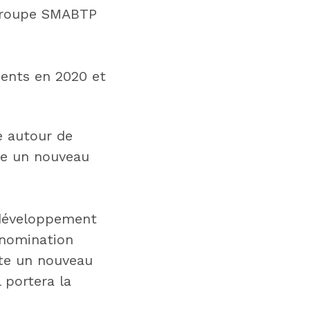
u groupe SMABTP
ents en 2020 et
e autour de
ute un nouveau
 développement
 nomination
te un nouveau
 portera la