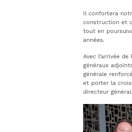
Il confortera not
construction et d
tout en poursuiva
années.
Avec l’arrivée de
généraux adjoint
générale renforc
et porter la cro
directeur général