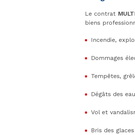
Le contrat
MULT
biens professionn
Incendie, explo
Dommages élec
Tempêtes, grêle
Dégâts des eaux
Vol et vandalis
Bris des glaces