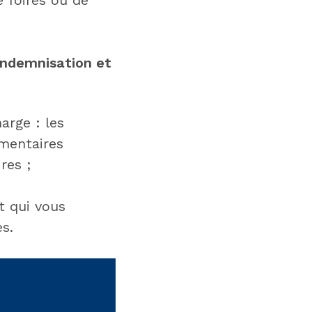
’indemnisation et
arge : les
émentaires
res ;
t qui vous
es.