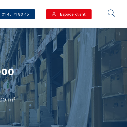
01 45 71 83 45
Espace client
000
000 m²