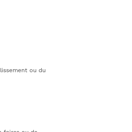
blissement ou du
e foires ou de