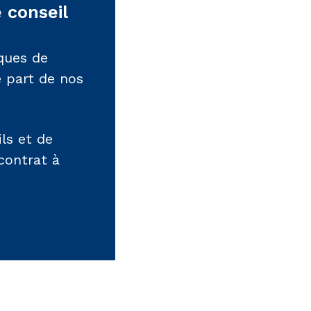
 conseil
sques de
e part de nos
ls et de
contrat à