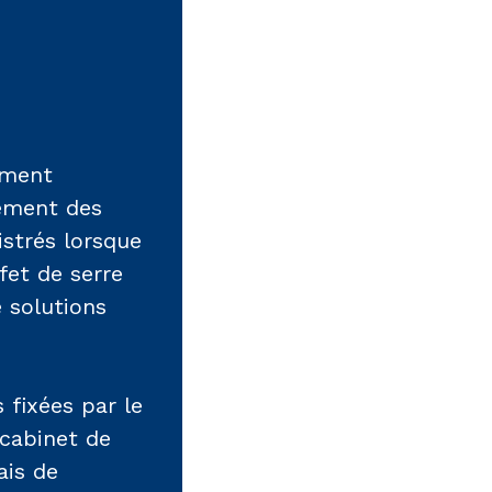
ément
cement des
istrés lorsque
fet de serre
 solutions
s fixées par le
 cabinet de
ais de