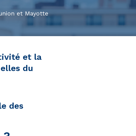
union et Mayotte
vité et la
elles du
le des