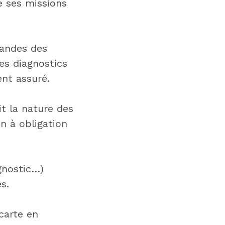
e ses missions
mandes des
es diagnostics
nt assuré.
it la nature des
n à obligation
gnostic…)
s.
carte en