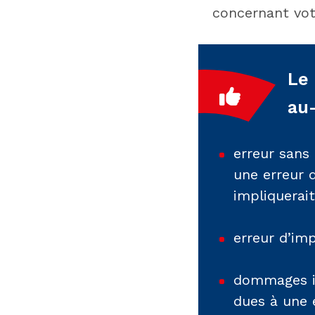
concernant votr
Le
au-
erreur sans
une erreur 
impliquerait
erreur d’imp
dommages in
dues à une 