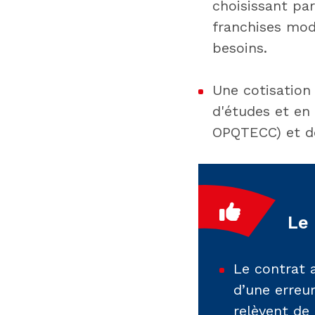
choisissant pa
franchises mod
besoins.
Une cotisation
d'études et en 
OPQTECC) et de 
Le
Le contrat 
d’une erreu
relèvent de