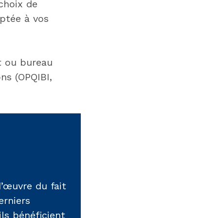
choix de
ptée à vos
t ou bureau
ons (OPQIBI,
’œuvre du fait
erniers
ls bénéficient