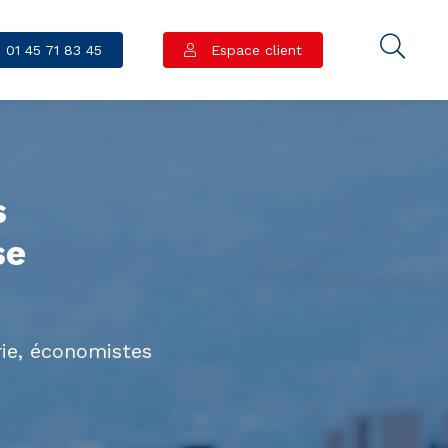
01 45 71 83 45
Espace client
s
se
rie, économistes