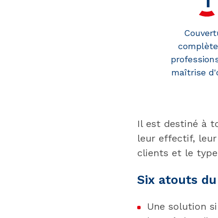
Couvert
complète
professions
maîtrise d
Il est destiné à 
leur effectif, le
clients et le typ
Six atouts d
Une solution s