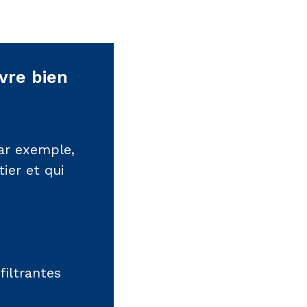
vre bien
ar exemple,
ier et qui
iltrantes