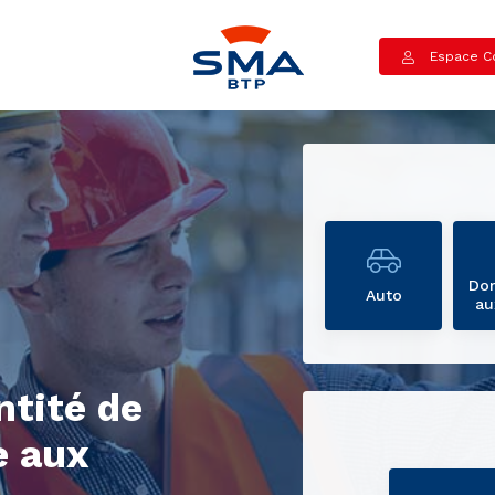
Espace Co
Do
Auto
au
ntité de
 aux