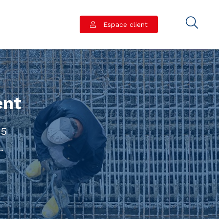
Espace client
ent
75
.