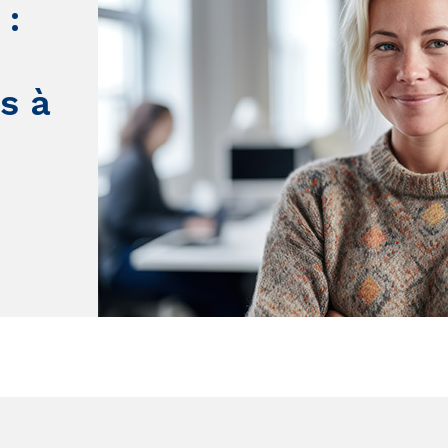
:
s à