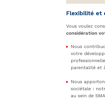
Flexibilité e
Vous voulez cons
considération vot
Nous contribuo
votre développe
professionnelle
parentalité et à
Nous apportons
sociétale : not
au sein de SMAB