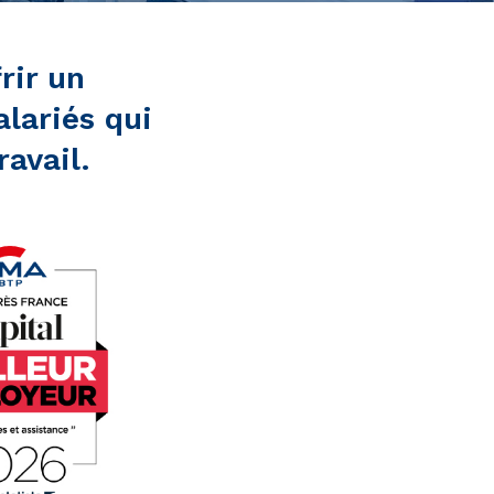
rir un
lariés qui
avail.