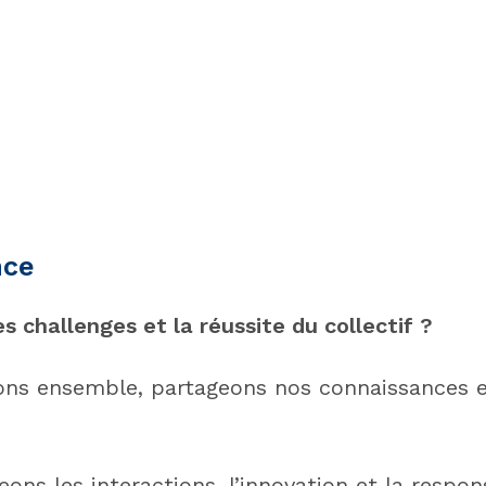
nce
es challenges et la réussite du collectif ?
ns ensemble, partageons nos connaissances e
ns les interactions, l’innovation et la respon