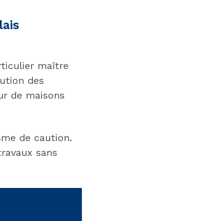
lais
ticulier maître
ution des
eur de maisons
sme de caution.
travaux sans