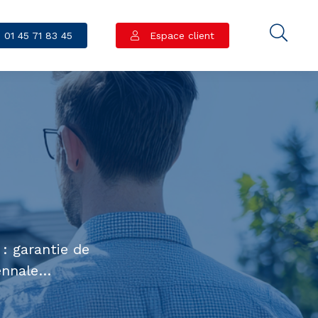
01 45 71 83 45
Espace client
s
: garantie de
cennale…