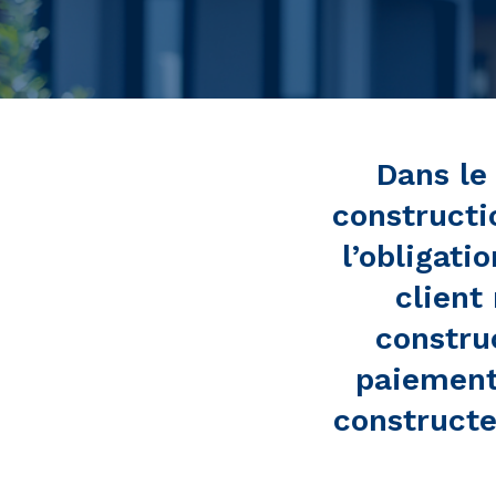
Dans le 
constructi
l’obligati
client
constru
paiements
constructe