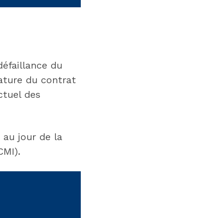
éfaillance du
nature du contrat
ctuel des
au jour de la
CMI).