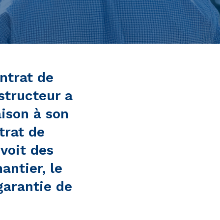
ontrat de
structeur a
aison à son
trat de
voit des
antier, le
garantie de