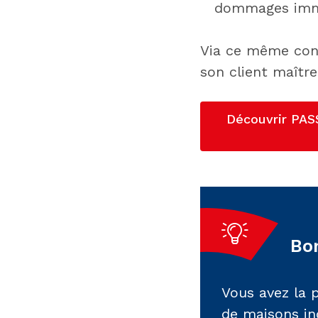
dommages immat
Via ce même cont
son client maîtr
Découvrir PAS
Bon
Vous avez la 
de maisons in