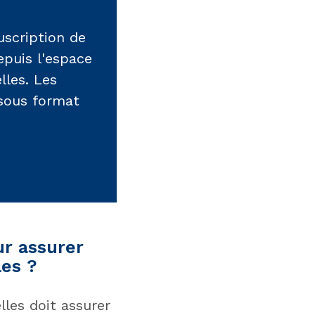
uscription de
epuis l'espace
lles. Les
 sous format
ur assurer
les ?
lles doit assurer