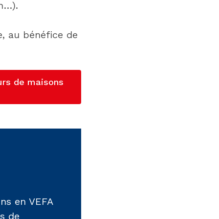
n…).
, au bénéfice de
urs de maisons
ions en VEFA
s de