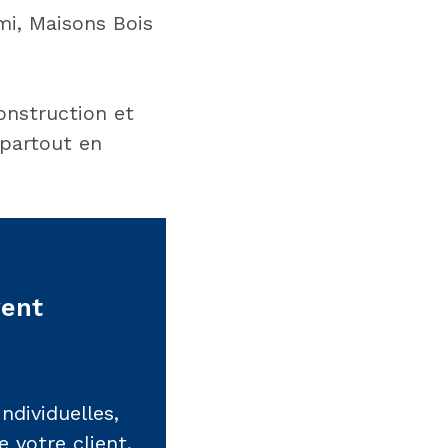
mi, Maisons Bois
onstruction et
 partout en
vent
ndividuelles,
 votre client,