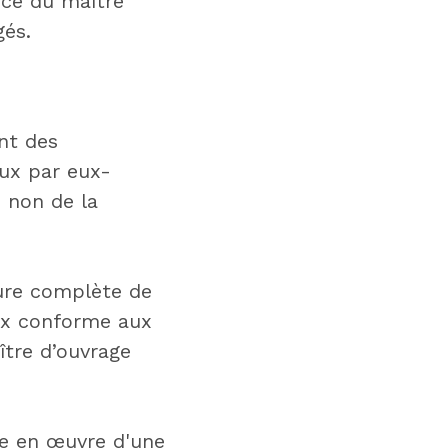
ice du maître
gés.
nt des
aux par eux-
u non de la
ture complète de
aux conforme aux
ître d’ouvrage
se en œuvre d'une