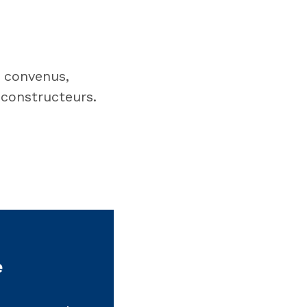
s convenus,
 constructeurs.
e