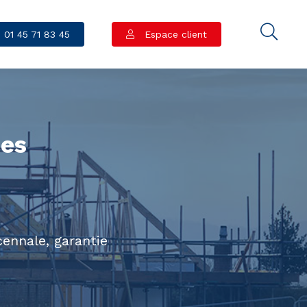
01 45 71 83 45
Espace client
des
s
cennale, garantie