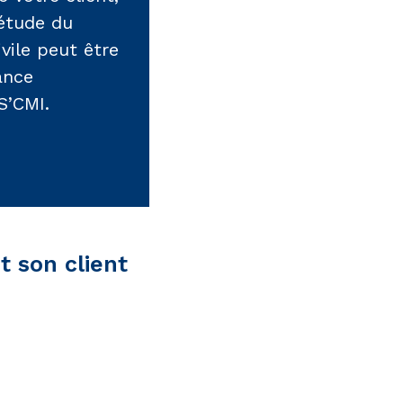
’étude du
ivile peut être
ance
S’CMI.
t son client