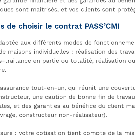
 garantie financière et des garanties au bénéf
sques sont maîtrisés, et vos clients sont proté
s de choisir le contrat PASS’CMI
daptée aux différents modes de fonctionneme
e maisons individuelles : réalisation des trav
traitance en partie ou totalité, réalisation o
re.
'assurance tout-en-un, qui réunit une couver
constructeur, une caution de bonne fin de trav
ales, et des garanties au bénéfice du client ma
age, constructeur non-réalisateur).
esure : votre cotisation tient compte de la mi