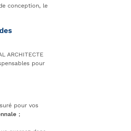
de conception, le
 des
BAL ARCHITECTE
ispensables pour
ssuré pour vos
ennale
;