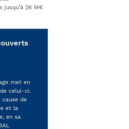
s jusqu’à 26 M€
couverts
rage met en
de celui-ci.
a cause de
e et la
e, en sa
OBAL