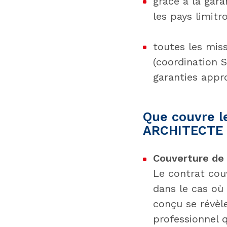
grâce à la gar
les pays limitr
toutes les mis
(coordination 
garanties appr
Que couvre l
ARCHITECTE 
Couverture de l
Le contrat cou
dans le cas où
conçu se révèle
professionnel q