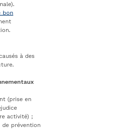
nale).
e bon
ment
ion.
causés à des
cture.
ronnementaux
nt (prise en
judice
e activité) ;
s de prévention