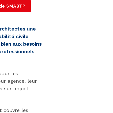
e de SMABTP
rchitectes une
ilité civile
 bien aux besoins
professionnels
pour les
eur agence, leur
s sur lequel
t couvre les