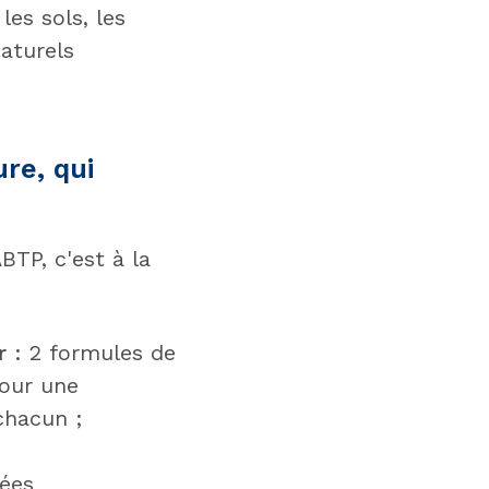
es sols, les
aturels
re, qui
BTP, c'est à la
r
: 2 formules de
pour une
chacun ;
dées