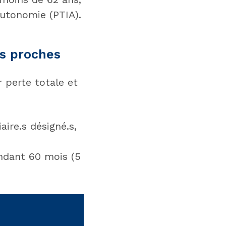
autonomie (PTIA).
os proches
r perte totale et
ire.s désigné.s,
ndant 60 mois (5