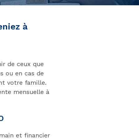
eniez à
nir de ceux que
s ou en cas de
t votre famille.
ente mensuelle à
O
main et financier