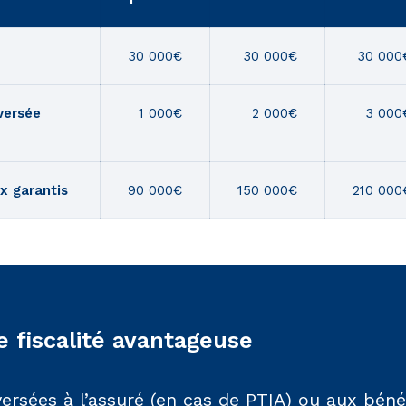
30 000€
30 000€
30 000
versée
1 000€
2 000€
3 000
x garantis
90 000€
150 000€
210 000
 fiscalité avantageuse
rsées à l’assuré (en cas de PTIA) ou aux bénéf