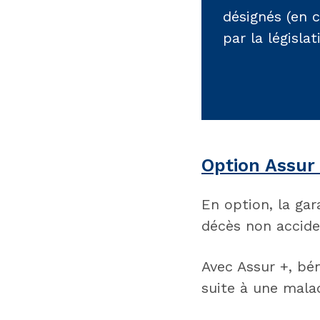
désignés (en c
par la législa
Option Assur
En option, la ga
décès non accide
Avec Assur +, bé
suite à une mala