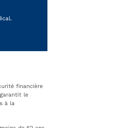
ical.
urité financière
garantit le
s à la
 moins de 62 ans,