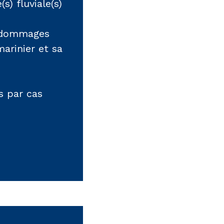
) fluviale(s)
x dommages
arinier et sa
s par cas