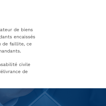
rateur de biens
dants encaissés
de faillite, ce
mandants.
abilité civile
délivrance de