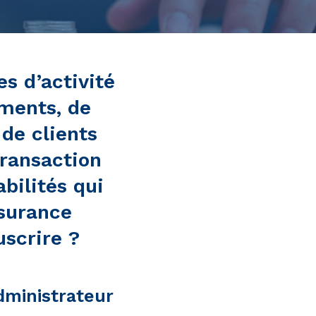
es d’activité
ements, de
de clients
transaction
bilités qui
ssurance
uscrire ?
administrateur