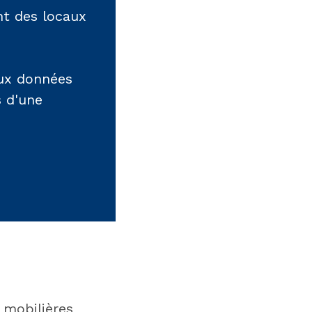
nt des locaux
aux données
s d'une
 mobilières