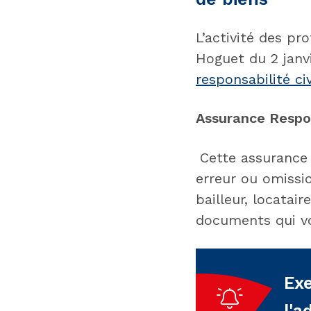
L’activité des pr
Hoguet du 2 janv
responsabilité ci
Assurance Respon
Cette assurance 
erreur ou omissi
bailleur, locatair
documents qui vou
Exe
l'a