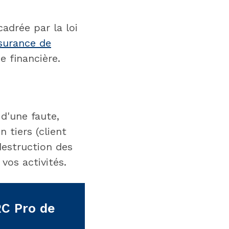
cadrée par la loi
surance de
e financière.
d'une faute,
 tiers (client
 destruction des
vos activités.
RC Pro de