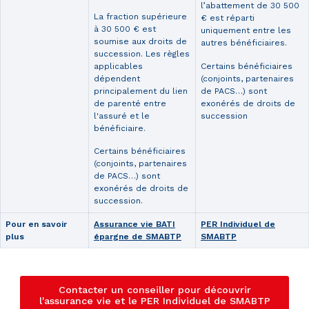
l’abattement de 30 500
La fraction supérieure
€ est réparti
à 30 500 € est
uniquement entre les
soumise aux droits de
autres bénéficiaires.
succession. Les règles
applicables
Certains bénéficiaires
dépendent
(conjoints, partenaires
principalement du lien
de PACS…) sont
de parenté entre
exonérés de droits de
l'assuré et le
succession
bénéficiaire.
Certains bénéficiaires
(conjoints, partenaires
de PACS…) sont
exonérés de droits de
succession.
Pour en savoir
Assurance vie BATI
PER Individuel de
plus
épargne de SMABTP
SMABTP
Contacter un conseiller pour découvrir
l'assurance vie et le PER Individuel de SMABTP