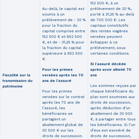
152 500 €, à un
Au-delà, le capital est
prélèvement de 20 %,
soumis à un
porté à 31,25 % au-delà
prélèvement de - 20 %
de 700 000 €. Les
pour la fraction du
capitaux constitutifs
capital comprise entre
des rentes viagères
152 500 € et 852 500
versées peuvent
€, et de - 31,25 % pour
échapper à ce
la fraction du capital
prélèvement, sous
supérieure à 852 500
certaines conditions.
€.
Si l’assuré décède
Pour les primes
après avoir atteint 70
versées après les 70
ans
Fiscalité sur la
ans de l’assuré
transmission du
Les sommes reçues par
patrimoine
Pour les primes
chaque bénéficiaire du
versées sur le contrat
plan sont soumises aux
après les 70 ans de
droits de succession,
l’assuré, les
après déduction d’un
bénéficiaires se
abattement de 30 500
partagent un
€, à partager entre tous
abattement global de
les bénéficiaires. Si l’un
30 500 € sur les
d’eux est exonéré de
droits de succession.
droits de succession,