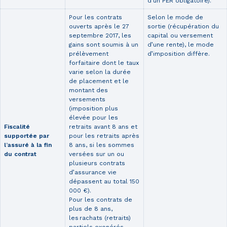
d’un PER obligatoire).
Pour les contrats
Selon le mode de
ouverts après le 27
sortie (récupération du
septembre 2017, les
capital ou versement
gains sont soumis à un
d’une rente), le mode
prélèvement
d’imposition diffère.
forfaitaire dont le taux
varie selon la durée
de placement et le
montant des
versements
(imposition plus
élevée pour les
Fiscalité
retraits avant 8 ans et
supportée par
pour les retraits après
l’assuré à la fin
8 ans, si les sommes
du contrat
versées sur un ou
plusieurs contrats
d’assurance vie
dépassent au total 150
000 €).
Pour les contrats de
plus de 8 ans,
les rachats (retraits)
partiels exonérés