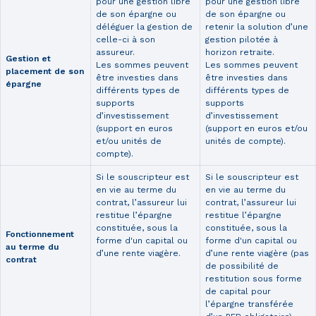
pour une gestion libre
pour une gestion libre
de son épargne ou
de son épargne ou
déléguer la gestion de
retenir la solution d’une
celle-ci à son
gestion pilotée à
assureur.
horizon retraite.
Gestion et
Les sommes peuvent
Les sommes peuvent
placement de son
être investies dans
être investies dans
épargne
différents types de
différents types de
supports
supports
d’investissement
d’investissement
(support en euros
(support en euros et/ou
et/ou unités de
unités de compte).
compte).
Si le souscripteur est
Si le souscripteur est
en vie au terme du
en vie au terme du
contrat, l’assureur lui
contrat, l’assureur lui
restitue l’épargne
restitue l’épargne
constituée, sous la
constituée, sous la
Fonctionnement
forme d'un capital ou
forme d'un capital ou
au terme du
d’une rente viagère.
d’une rente viagère (pas
contrat
de possibilité de
restitution sous forme
de capital pour
l’épargne transférée