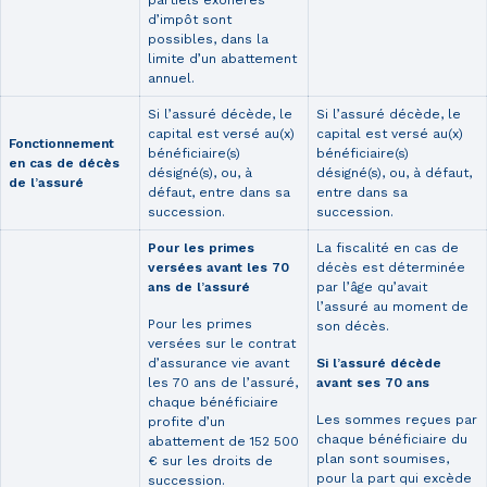
d’impôt sont
possibles, dans la
limite d’un abattement
annuel.
Si l’assuré décède, le
Si l’assuré décède, le
capital est versé au(x)
capital est versé au(x)
Fonctionnement
bénéficiaire(s)
bénéficiaire(s)
en cas de décès
désigné(s), ou, à
désigné(s), ou, à défaut,
de l’assuré
défaut, entre dans sa
entre dans sa
succession.
succession.
Pour les primes
La fiscalité en cas de
versées avant les 70
décès est déterminée
ans de l’assuré
par l’âge qu’avait
l’assuré au moment de
Pour les primes
son décès.
versées sur le contrat
d’assurance vie avant
Si l’assuré décède
les 70 ans de l’assuré,
avant ses 70 ans
chaque bénéficiaire
Les sommes reçues par
profite d’un
chaque bénéficiaire du
abattement de 152 500
plan sont soumises,
€ sur les droits de
pour la part qui excède
succession.