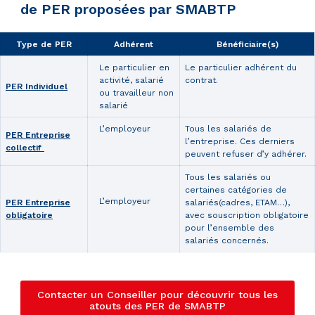
de PER proposées par SMABTP
Type de PER
Adhérent
Bénéficiaire(s)
Le particulier en
Le particulier adhérent du
activité, salarié
contrat.
PER Individuel
ou travailleur non
salarié
L’employeur
Tous les salariés de
PER Entreprise
l’entreprise. Ces derniers
collectif
peuvent refuser d’y adhérer.
Tous les salariés ou
certaines catégories de
L’employeur
PER Entreprise
salariés(cadres, ETAM…),
obligatoire
avec souscription obligatoire
pour l’ensemble des
salariés concernés.
Contacter un Conseiller pour découvrir tous les
atouts des PER de SMABTP