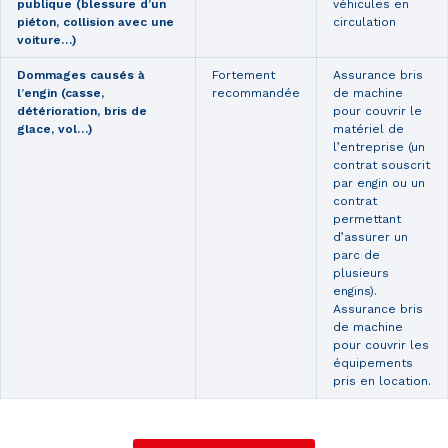
publique (blessure d’un
véhicules en
piéton, collision avec une
circulation
voiture…)
Dommages causés à
Fortement
Assurance bris
l’engin (casse,
recommandée
de machine
détérioration, bris de
pour couvrir le
glace, vol…)
matériel de
l’entreprise (un
contrat souscrit
par engin ou un
contrat
permettant
d’assurer un
parc de
plusieurs
engins).
Assurance bris
de machine
pour couvrir les
équipements
pris en location.