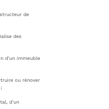
nstructeur de
éalise des
ion d'un immeuble
struire ou rénover
;
tal, d'un