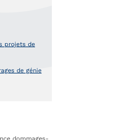
s projets de
rages de génie
urance dommages-