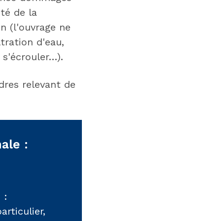
té de la
n (l'ouvrage ne
tration d'eau,
s'écrouler…).
dres relevant de
ale :
 :
rticulier,