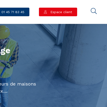
01 45 71 83 45
Espace client
age
eurs de maisons
aux…