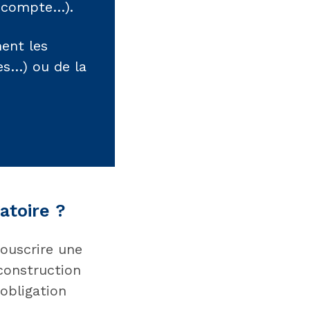
e compte…).
ent les
es…) ou de la
atoire ?
souscrire une
construction
obligation