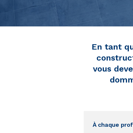
En tant q
construct
vous deve
domma
À chaque pro