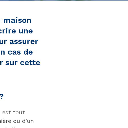
e maison
crire une
ur assurer
en cas de
r sur cette
 ?
n est tout
nière ou d’un