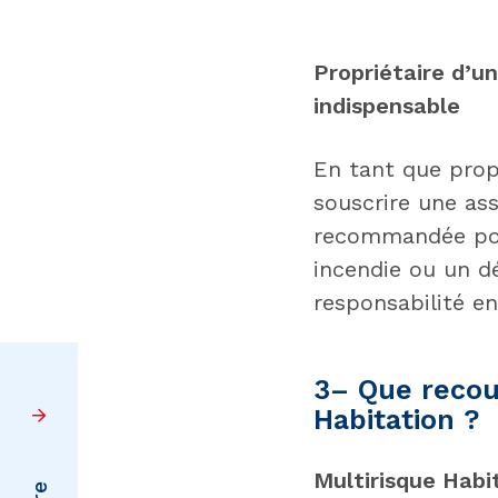
Propriétaire d’un
indispensable
En tant que propr
souscrire une as
recommandée pou
incendie ou un d
responsabilité e
3– Que recou
Habitation ?
Multirisque Habi