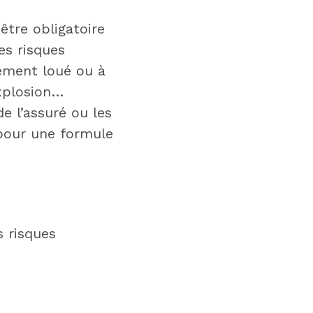
être obligatoire
es risques
gement loué ou à
explosion…
e l’assuré ou les
pour une formule
s risques