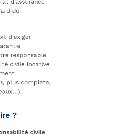
rat d’assurance
gard du
it d'exiger
arantie
tre responsable
té civile locative
ement
n
,
plus complète,
eaux…).
ire ?
nsabilité civile