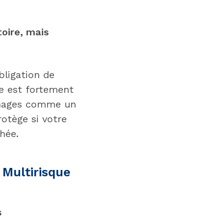
toire, mais
bligation de
e est fortement
mmages comme un
otège si votre
hée.
 Multirisque
s