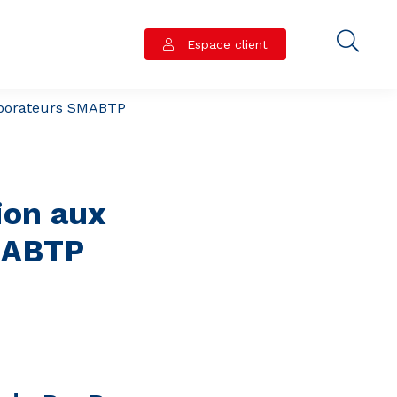
Espace client
laborateurs SMABTP
ion aux
SMABTP