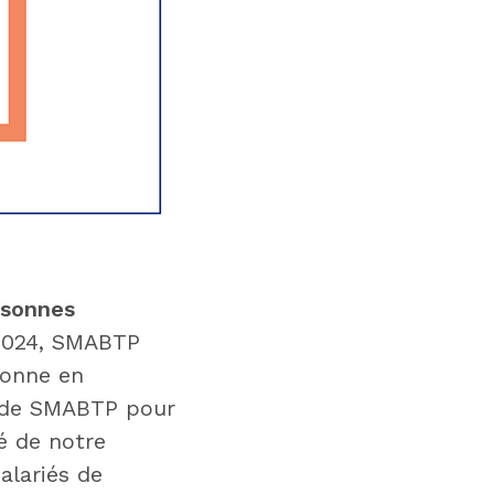
rsonnes
 2024, SMABTP
sonne en
r de SMABTP pour
té de notre
alariés de