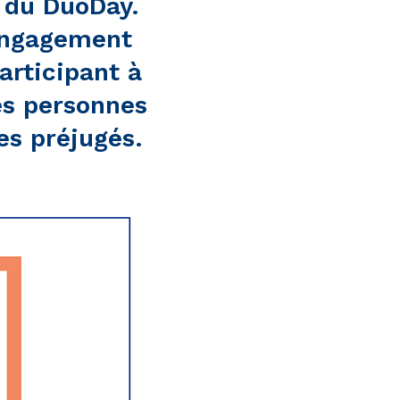
n du
DuoDay
.
engagement
articipant à
es personnes
es préjugés.