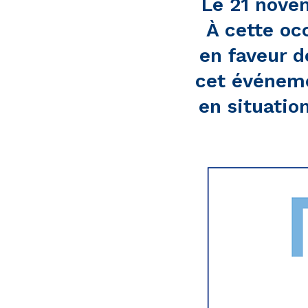
Le 21 nove
À cette o
en faveur d
cet événeme
en situatio