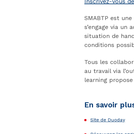
Inscrivez-vous dè
SMABTP est une en
s’engage via un a
situation de hand
conditions possib
Tous les collabo
au travail via l’o
learning propose
En savoir plu
Site de Duoday