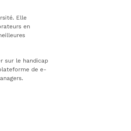
sité. Elle
orateurs en
eilleures
r sur le handicap
plateforme de e-
anagers.