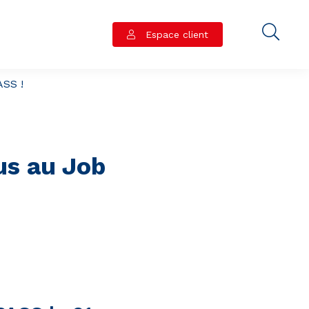
Espace client
ASS !
us au Job